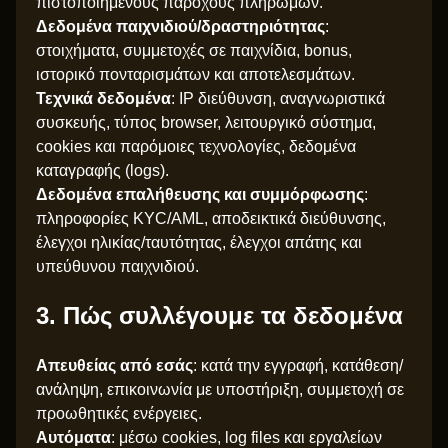
πιστοποιημένους παρόχους πληρωμών.
Δεδομένα παιχνιδιού/δραστηριότητας
:
στοιχήματα, συμμετοχές σε παιχνίδια, bonus,
ιστορικό πονταρισμάτων και αποτελεσμάτων.
Τεχνικά δεδομένα
: IP διεύθυνση, αναγνωριστικά
συσκευής, τύπος browser, λειτουργικό σύστημα,
cookies και παρόμοιες τεχνολογίες, δεδομένα
καταγραφής (logs).
Δεδομένα επαλήθευσης και συμμόρφωσης
:
πληροφορίες KYC/AML, αποδεικτικά διεύθυνσης,
έλεγχοι ηλικίας/ταυτότητας, έλεγχοι απάτης και
υπεύθυνου παιχνιδιού.
3. Πώς συλλέγουμε τα δεδομένα
Απευθείας από εσάς
: κατά την εγγραφή, κατάθεση/
ανάληψη, επικοινωνία με υποστήριξη, συμμετοχή σε
προωθητικές ενέργειες.
Αυτόματα
: μέσω cookies, log files και εργαλείων