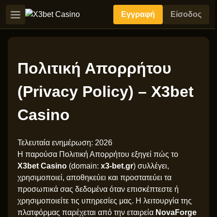
Εγγραφή
Είσοδος
Πολιτική Απορρήτου
(Privacy Policy) – X3bet
Casino
Τελευταία ενημέρωση: 2026
Η παρούσα Πολιτική Απορρήτου εξηγεί πώς το
X3bet Casino
(domain:
x3-bet.gr
) συλλέγει,
χρησιμοποιεί, αποθηκεύει και προστατεύει τα
προσωπικά σας δεδομένα όταν επισκέπτεστε ή
χρησιμοποιείτε τις υπηρεσίες μας. Η λειτουργία της
πλατφόρμας παρέχεται από την εταιρεία
NovaForge