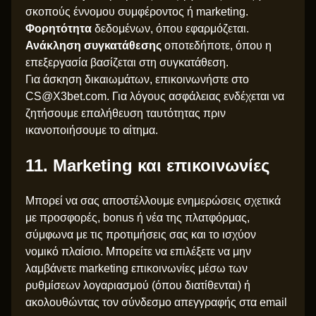
σκοπούς έννομου συμφέροντος ή marketing.
Φορητότητα
δεδομένων, όπου εφαρμόζεται.
Ανάκληση συγκατάθεσης
οποτεδήποτε, όπου η
επεξεργασία βασίζεται στη συγκατάθεση.
Για άσκηση δικαιωμάτων, επικοινωνήστε στο
CS@X3bet.com
. Για λόγους ασφάλειας ενδέχεται να
ζητήσουμε επαλήθευση ταυτότητας πριν
ικανοποιήσουμε το αίτημα.
11. Marketing και επικοινωνίες
Μπορεί να σας αποστέλλουμε ενημερώσεις σχετικά
με προσφορές, bonus ή νέα της πλατφόρμας,
σύμφωνα με τις προτιμήσεις σας και το ισχύον
νομικό πλαίσιο. Μπορείτε να επιλέξετε να μην
λαμβάνετε marketing επικοινωνίες μέσω των
ρυθμίσεων λογαριασμού (όπου διατίθενται) ή
ακολουθώντας τον σύνδεσμο απεγγραφής στα email