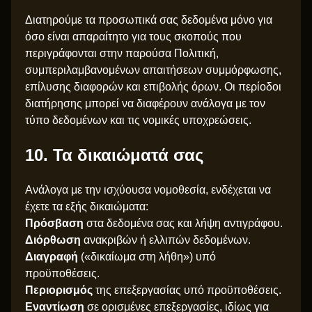
Διατηρούμε τα προσωπικά σας δεδομένα μόνο για
όσο είναι απαραίτητο για τους σκοπούς που
περιγράφονται στην παρούσα Πολιτική,
συμπεριλαμβανομένων απαιτήσεων συμμόρφωσης,
επίλυσης διαφορών και επιβολής όρων. Οι περίοδοι
διατήρησης μπορεί να διαφέρουν ανάλογα με τον
τύπο δεδομένων και τις νομικές υποχρεώσεις.
10. Τα δικαιώματά σας
Ανάλογα με την ισχύουσα νομοθεσία, ενδέχεται να
έχετε τα εξής δικαιώματα:
Πρόσβαση
στα δεδομένα σας και λήψη αντιγράφου.
Διόρθωση
ανακριβών ή ελλιπών δεδομένων.
Διαγραφή
(«δικαίωμα στη λήθη») υπό
προϋποθέσεις.
Περιορισμός
της επεξεργασίας υπό προϋποθέσεις.
Εναντίωση
σε ορισμένες επεξεργασίες, ιδίως για