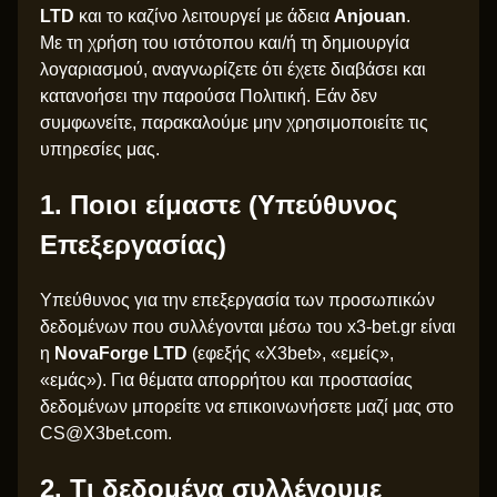
LTD
και το καζίνο λειτουργεί με άδεια
Anjouan
.
Με τη χρήση του ιστότοπου και/ή τη δημιουργία
λογαριασμού, αναγνωρίζετε ότι έχετε διαβάσει και
κατανοήσει την παρούσα Πολιτική. Εάν δεν
συμφωνείτε, παρακαλούμε μην χρησιμοποιείτε τις
υπηρεσίες μας.
1. Ποιοι είμαστε (Υπεύθυνος
Επεξεργασίας)
Υπεύθυνος για την επεξεργασία των προσωπικών
δεδομένων που συλλέγονται μέσω του x3-bet.gr είναι
η
NovaForge LTD
(εφεξής «X3bet», «εμείς»,
«εμάς»). Για θέματα απορρήτου και προστασίας
δεδομένων μπορείτε να επικοινωνήσετε μαζί μας στο
CS@X3bet.com
.
2. Τι δεδομένα συλλέγουμε